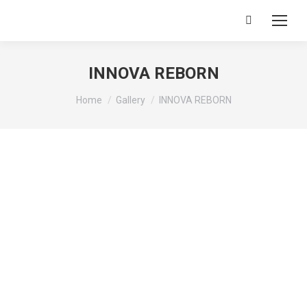
Search:
INNOVA REBORN
You are here:
Home
Gallery
INNOVA REBORN