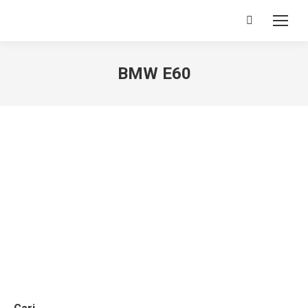
Search:
BMW E60
You are here: